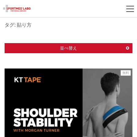
タグ: 貼り方
新
規
登
並べ替え
録
無料