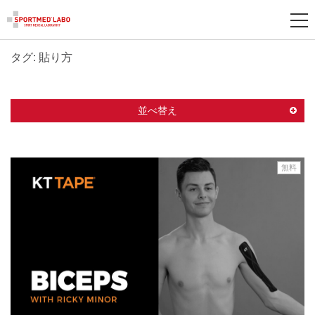
タグ: 貼り方
新
規
登
並べ替え
録
無料