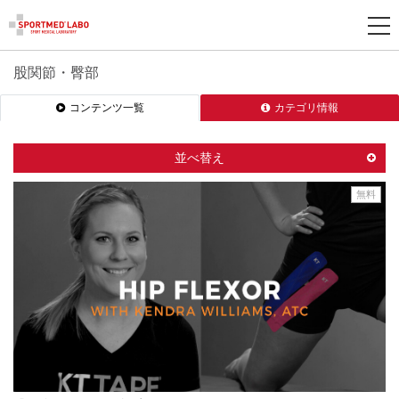
股関節・臀部
新
コンテンツ一覧
カテゴリ情報
規
登
録
並べ替え
無料