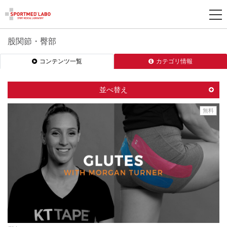
股関節・臀部
新
コンテンツ一覧
カテゴリ情報
規
登
録
並べ替え
無料